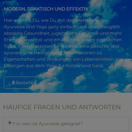
MODERN, PRAKTISCH UND EFFEKTIV
Hier erfährst Du, wie Du mit den Methoden des
Ayurveda und Yoga ganz einfach und alltagstauglich
absolute Gesundheit, jugendliche Dynamik und mehr
Energie gewinnst und erhältst- mit vielen praktischen
Tipps, tollen Rezepten für superleckere Gerichte und
ayurvedische Heilnahrung, Informationen zu
Eigenschaften und Wirkungen von Lebensmitteln sowie
Übungen aus dem Yoga für Körper und Geist.
Bestellen
HÄUFIGE FRAGEN UND ANTWORTEN
Für wen ist Ayurveda geeignet?