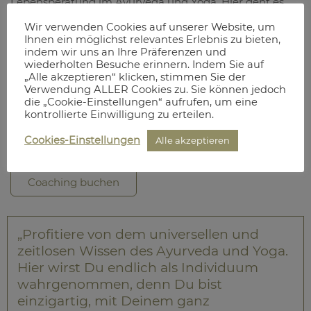
Lebensberatung im Ayurveda und Yoga. Hier geht es
um Deine Bestimmung, im Yoga Dharma genannt.
Wir verwenden Cookies auf unserer Website, um
Ihnen ein möglichst relevantes Erlebnis zu bieten,
Schon die erste Sitzung wird Dein Leben schlagartig
indem wir uns an Ihre Präferenzen und
verändern und Dich auf den richtigen Weg bringen.
wiederholten Besuche erinnern. Indem Sie auf
Erfahre bei meinem vedischen Coaching, was Dir Kraft
„Alle akzeptieren“ klicken, stimmen Sie der
gibt und Dich erfüllt. Gemeinsam finden wir heraus,
Verwendung ALLER Cookies zu. Sie können jedoch
die „Cookie-Einstellungen“ aufrufen, um eine
welche Aufgaben und Beziehungen für Dich bestimmt
kontrollierte Einwilligung zu erteilen.
sind. Finde Deine Bestimmung mit vedischem
Coaching in Berlin oder Online.
Cookies-Einstellungen
Alle akzeptieren
Coaching buchen
„Profitiere von dem universellen und
zeitlosen Wissen des Ayurveda und Yoga.
Hier wirst Du endlich als Individuum
wahrgenommen, denn Du bist
einzigartig, mit Deinem ganz